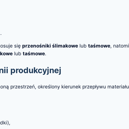
.
tosuje się
przenośniki ślimakowe
lub
taśmowe
, natom
lkowe
lub
taśmowe
.
nii produkcyjnej
oną przestrzeń, określony kierunek przepływu materiału
dki),