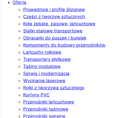
Oferta
Prowadnice i profile ślizgowe
Części z tworzyw sztucznych
Koła zębate, pasowe, łańcuchowe
Siatki stalowe transportowe
Obracarki do puszek i butelek
Komponenty do budowy przenośników
Łańcuchy rolkowe
Transportery płytkowe
Taśmy modułowe
Serwis i modernizacja
Wycinanie laserowe
Rolki z tworzywa sztucznego
Kurtyny PVC
Przenośniki łańcuchowe
Przenośniki taśmowe
Przenośniki spiralne