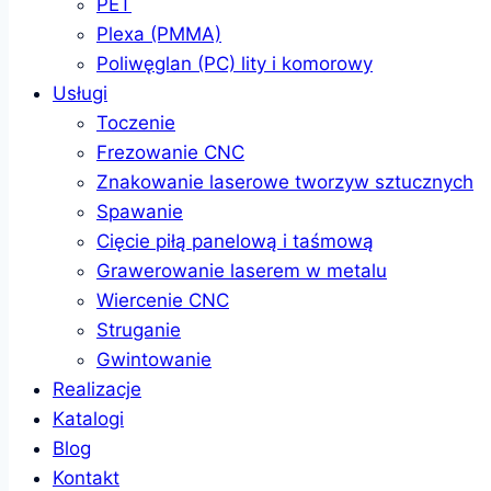
PET
Plexa (PMMA)
Poliwęglan (PC) lity i komorowy
Usługi
Toczenie
Frezowanie CNC
Znakowanie laserowe tworzyw sztucznych
Spawanie
Cięcie piłą panelową i taśmową
Grawerowanie laserem w metalu
Wiercenie CNC
Struganie
Gwintowanie
Realizacje
Katalogi
Blog
Kontakt